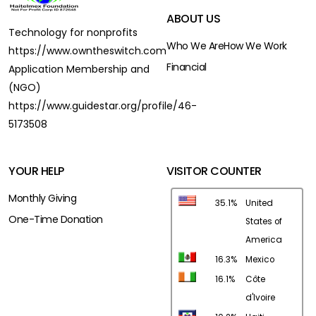
ABOUT US
Technology for nonprofits
Who We Are
How We Work
https://www.owntheswitch.com
Financial
Application Membership and
(NGO)
https://www.guidestar.org/profile/46-
5173508
YOUR HELP
VISITOR COUNTER
Monthly Giving
35.1%
United
One-Time Donation
States of
America
16.3%
Mexico
16.1%
Côte
d'Ivoire