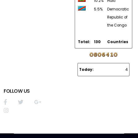
10.2%
Haiti
5.5%
Democratic
Republic of
the Congo
Total:
130
Countries
Today:
4
FOLLOW US