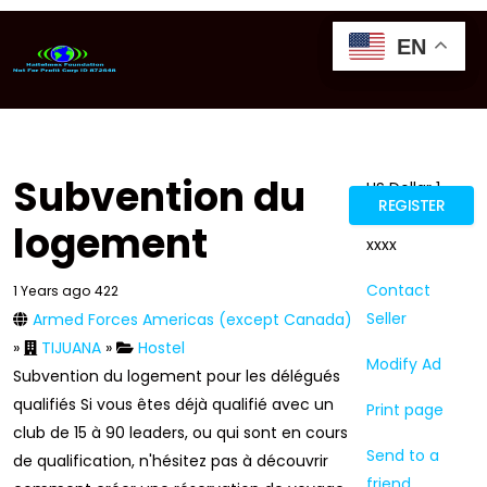
EN
EN
EN
GTRANSLATE
Subvention du
US Dollar 1
REGISTER
66xxxx xxxx
logement
xxxx
Contact
1 Years ago
422
Seller
Armed Forces Americas (except Canada)
»
TIJUANA
»
Hostel
Modify Ad
Subvention du logement pour les délégués
qualifiés Si vous êtes déjà qualifié avec un
Print page
club de 15 à 90 leaders, ou qui sont en cours
Send to a
de qualification, n'hésitez pas à découvrir
friend