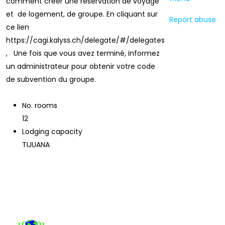
comment créer une réservation de voyage
et de logement, de groupe. En cliquant sur
Report abuse
ce lien
https://cagi.kalyss.ch/delegate/#/delegates
, Une fois que vous avez terminé, informez
un administrateur pour obtenir votre code
This
page
de subvention du groupe.
can't
load
No. rooms
Google
Maps
12
correctly.
Lodging capacity
TIJUANA
Do you
own this
website?