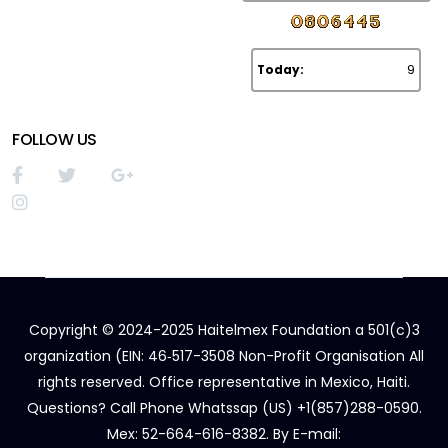
Today:
9
FOLLOW US
Copyright © 2024-2025 Haitelmex Foundation a 501(c)3
organization (EIN: 46‑517-3508 Non-Profit Organisation All
rights reserved. Office representative in Mexico, Haiti.
Questions? Call Phone Whatssap (US) +1(857)288-0590.
Mex: 52-664-616-8382. By E-mail: