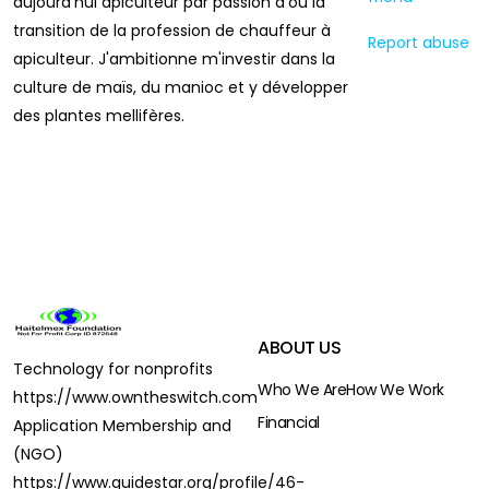
aujourd'hui apiculteur par passion d'où la
transition de la profession de chauffeur à
Report abuse
apiculteur. J'ambitionne m'investir dans la
culture de maïs, du manioc et y développer
des plantes mellifères.
This
page
can't
load
Google
Maps
correctly.
Do you
own this
ABOUT US
website?
Technology for nonprofits
Who We Are
How We Work
https://www.owntheswitch.com
Financial
Application Membership and
(NGO)
https://www.guidestar.org/profile/46-