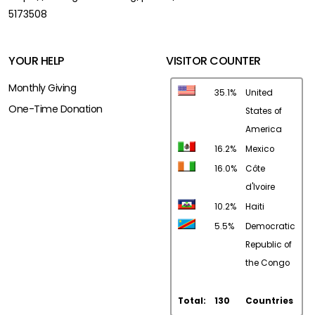
5173508
YOUR HELP
VISITOR COUNTER
Monthly Giving
35.1%
United
One-Time Donation
States of
America
16.2%
Mexico
16.0%
Côte
d'Ivoire
10.2%
Haiti
5.5%
Democratic
Republic of
the Congo
Total:
130
Countries