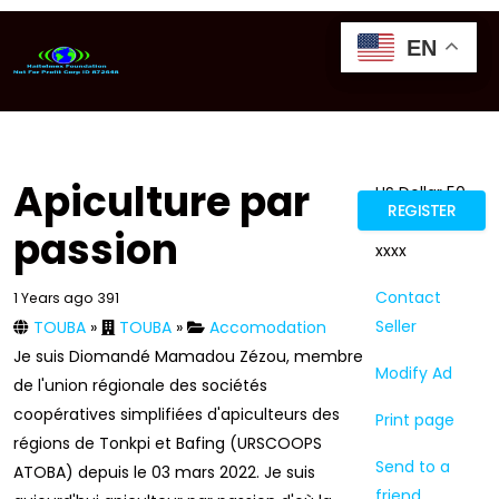
EN
EN
EN
GTRANSLATE
Apiculture par
US Dollar 50
REGISTER
05xxxx xxxx
passion
xxxx
Contact
1 Years ago
391
Seller
TOUBA
»
TOUBA
»
Accomodation
Je suis Diomandé Mamadou Zézou, membre
Modify Ad
de l'union régionale des sociétés
coopératives simplifiées d'apiculteurs des
Print page
régions de Tonkpi et Bafing (URSCOOPS
Send to a
ATOBA) depuis le 03 mars 2022. Je suis
friend