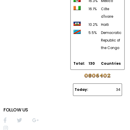
16.3%
Mexico
16.1%
Côte
d'Ivoire
10.2%
Haiti
5.5%
Democratic
Republic of
the Congo
Total:
130
Countries
Today:
34
FOLLOW US