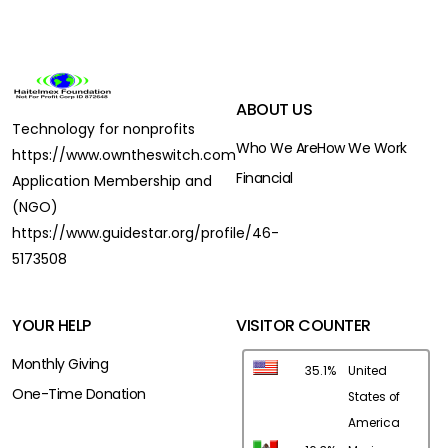
ABOUT US
Technology for nonprofits
Who We Are
How We Work
https://www.owntheswitch.com
Financial
Application Membership and
(NGO)
https://www.guidestar.org/profile/46-
5173508
YOUR HELP
VISITOR COUNTER
Monthly Giving
35.1%
United
One-Time Donation
States of
America