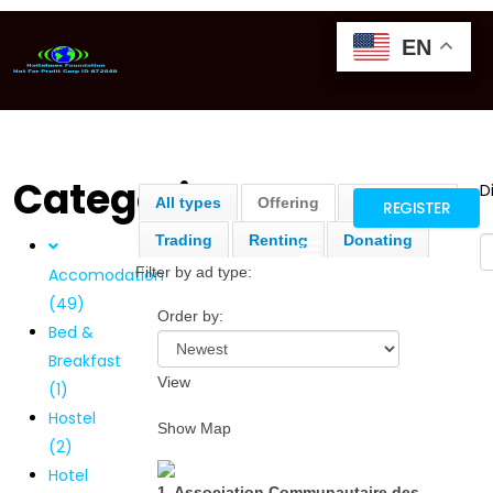
EN
EN
EN
GTRANSLATE
Categories
D
All types
Offering
Requesting
REGISTER
Trading
Renting
Donating
Filter by ad type:
Accomodation
(49)
Order by:
Bed &
Breakfast
View
(1)
Hostel
Show Map
(2)
Hotel
1. Association Communautaire des